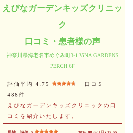
えびなガーデンキッズクリニッ
ク
口コミ・患者様の声
神奈川県海老名市めぐみ町3-1 ViNA GARDENS
PERCH 6F
評価平均 4.75
口コミ
488件
えびなガーデンキッズクリニックの口
コミを紹介いたします。
男性 評価: 5
2026-08-02 (日) 15:55