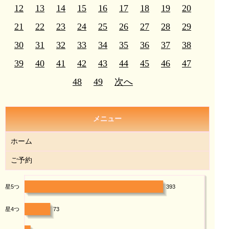
12
13
14
15
16
17
18
19
20
21
22
23
24
25
26
27
28
29
30
31
32
33
34
35
36
37
38
39
40
41
42
43
44
45
46
47
48
49
次へ
メニュー
ホーム
ご予約
星5つ
393
星4つ
73