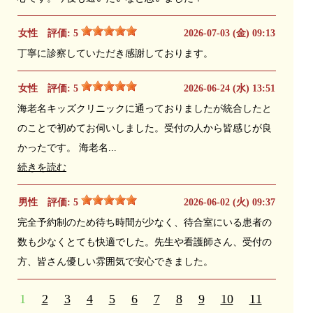
女性 評価: 5
2026-07-03 (金) 09:13
丁寧に診察していただき感謝しております。
女性 評価: 5
2026-06-24 (水) 13:51
海老名キッズクリニックに通っておりましたが統合したと
のことで初めてお伺いしました。受付の人から皆感じが良
かったです。 海老名
...
続きを読む
男性 評価: 5
2026-06-02 (火) 09:37
完全予約制のため待ち時間が少なく、待合室にいる患者の
数も少なくとても快適でした。先生や看護師さん、受付の
方、皆さん優しい雰囲気で安心できました。
1
2
3
4
5
6
7
8
9
10
11