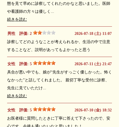
態を見て早めに診察してくれたのかなと思いました。医師
や看護師の方々は優しく
...
続きを読む
男性 評価: 2
2026-07-18 (土) 11:07
診察してどのようなことが考えられるか、生活の中で注意
することなど、説明があってもよかったと思う
女性 評価: 5
2026-07-11 (土) 21:47
具合が悪い中でも、娘が“先生がすっごく優しかった。怖く
なかった”と話してくれました。 親切丁寧な受付に診察、
先生に見ていただけ
...
続きを読む
女性 評価: 5
2026-07-10 (金) 18:32
お医者様に質問したときに丁寧に答えて下さったので、安
心です。今後も通いたいなと思いました！