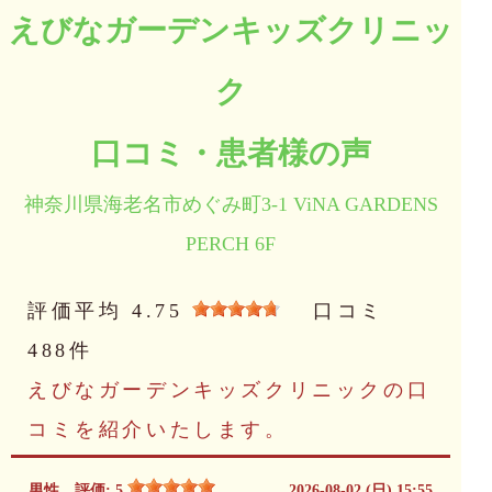
えびなガーデンキッズクリニッ
ク
口コミ・患者様の声
神奈川県海老名市めぐみ町3-1 ViNA GARDENS
PERCH 6F
評価平均 4.75
口コミ
488件
えびなガーデンキッズクリニックの口
コミを紹介いたします。
男性 評価: 5
2026-08-02 (日) 15:55