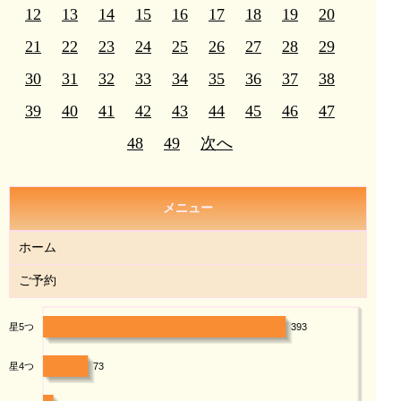
12
13
14
15
16
17
18
19
20
21
22
23
24
25
26
27
28
29
30
31
32
33
34
35
36
37
38
39
40
41
42
43
44
45
46
47
48
49
次へ
メニュー
ホーム
ご予約
星5つ
393
星4つ
73