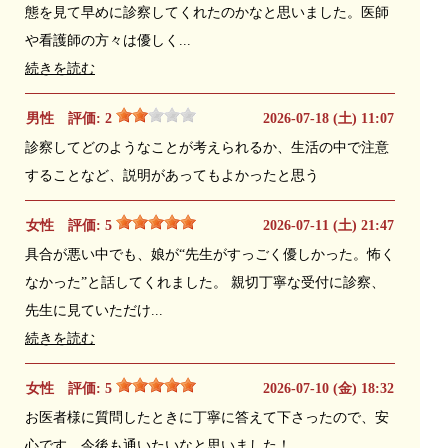
態を見て早めに診察してくれたのかなと思いました。医師
や看護師の方々は優しく
...
続きを読む
男性 評価: 2
2026-07-18 (土) 11:07
診察してどのようなことが考えられるか、生活の中で注意
することなど、説明があってもよかったと思う
女性 評価: 5
2026-07-11 (土) 21:47
具合が悪い中でも、娘が“先生がすっごく優しかった。怖く
なかった”と話してくれました。 親切丁寧な受付に診察、
先生に見ていただけ
...
続きを読む
女性 評価: 5
2026-07-10 (金) 18:32
お医者様に質問したときに丁寧に答えて下さったので、安
心です。今後も通いたいなと思いました！