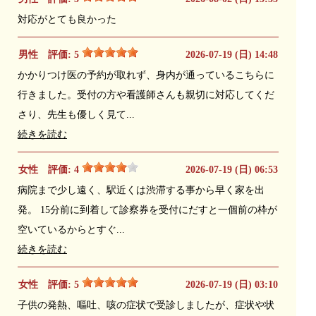
対応がとても良かった
男性 評価: 5
2026-07-19 (日) 14:48
かかりつけ医の予約が取れず、身内が通っているこちらに
行きました。受付の方や看護師さんも親切に対応してくだ
さり、先生も優しく見て
...
続きを読む
女性 評価: 4
2026-07-19 (日) 06:53
病院まで少し遠く、駅近くは渋滞する事から早く家を出
発。 15分前に到着して診察券を受付にだすと一個前の枠が
空いているからとすぐ
...
続きを読む
女性 評価: 5
2026-07-19 (日) 03:10
子供の発熱、嘔吐、咳の症状で受診しましたが、症状や状