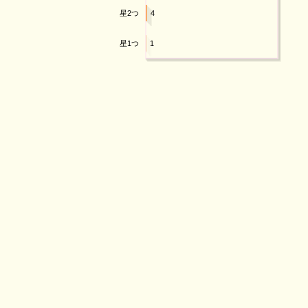
星2つ
4
星1つ
1