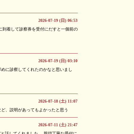
2026-07-19 (日) 06:53
前に到着して診察券を受付にだすと一個前の
2026-07-19 (日) 03:10
早めに診察してくれたのかなと思いまし
2026-07-18 (土) 11:07
など、説明があってもよかったと思う
2026-07-11 (土) 21:47
”と話してくれました。 親切丁寧な受付に