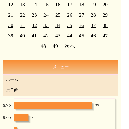
12
13
14
15
16
17
18
19
20
21
22
23
24
25
26
27
28
29
30
31
32
33
34
35
36
37
38
39
40
41
42
43
44
45
46
47
48
49
次へ
メニュー
ホーム
ご予約
星5つ
393
星4つ
73