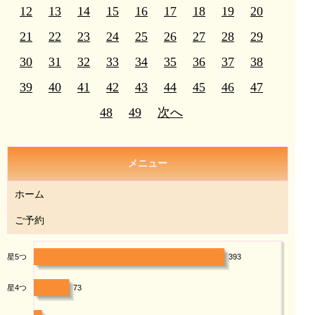
12
13
14
15
16
17
18
19
20
21
22
23
24
25
26
27
28
29
30
31
32
33
34
35
36
37
38
39
40
41
42
43
44
45
46
47
48
49
次へ
メニュー
ホーム
ご予約
星5つ
393
星4つ
73