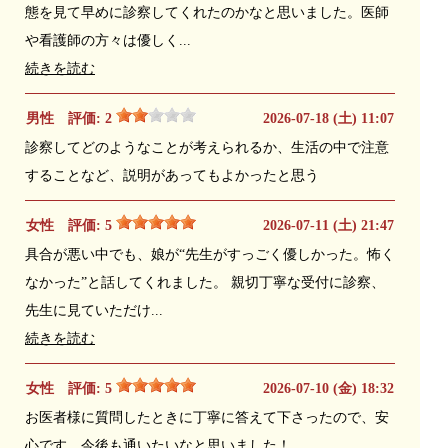
態を見て早めに診察してくれたのかなと思いました。医師
や看護師の方々は優しく
...
続きを読む
男性 評価: 2
2026-07-18 (土) 11:07
診察してどのようなことが考えられるか、生活の中で注意
することなど、説明があってもよかったと思う
女性 評価: 5
2026-07-11 (土) 21:47
具合が悪い中でも、娘が“先生がすっごく優しかった。怖く
なかった”と話してくれました。 親切丁寧な受付に診察、
先生に見ていただけ
...
続きを読む
女性 評価: 5
2026-07-10 (金) 18:32
お医者様に質問したときに丁寧に答えて下さったので、安
心です。今後も通いたいなと思いました！