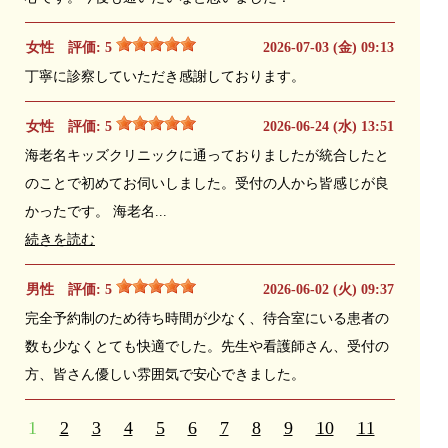
女性 評価: 5
2026-07-03 (金) 09:13
丁寧に診察していただき感謝しております。
女性 評価: 5
2026-06-24 (水) 13:51
海老名キッズクリニックに通っておりましたが統合したと
のことで初めてお伺いしました。受付の人から皆感じが良
かったです。 海老名
...
続きを読む
男性 評価: 5
2026-06-02 (火) 09:37
完全予約制のため待ち時間が少なく、待合室にいる患者の
数も少なくとても快適でした。先生や看護師さん、受付の
方、皆さん優しい雰囲気で安心できました。
1
2
3
4
5
6
7
8
9
10
11