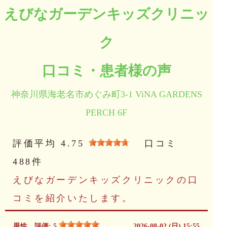
えびなガーデンキッズクリニッ
ク
口コミ・患者様の声
神奈川県海老名市めぐみ町3-1 ViNA GARDENS
PERCH 6F
評価平均 4.75
口コミ
488件
えびなガーデンキッズクリニックの口
コミを紹介いたします。
男性 評価: 5
2026-08-02 (日) 15:55