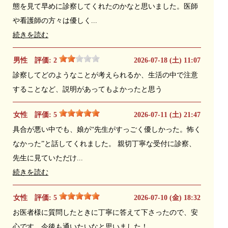
態を見て早めに診察してくれたのかなと思いました。医師
や看護師の方々は優しく
...
続きを読む
男性 評価: 2
2026-07-18 (土) 11:07
診察してどのようなことが考えられるか、生活の中で注意
することなど、説明があってもよかったと思う
女性 評価: 5
2026-07-11 (土) 21:47
具合が悪い中でも、娘が“先生がすっごく優しかった。怖く
なかった”と話してくれました。 親切丁寧な受付に診察、
先生に見ていただけ
...
続きを読む
女性 評価: 5
2026-07-10 (金) 18:32
お医者様に質問したときに丁寧に答えて下さったので、安
心です。今後も通いたいなと思いました！