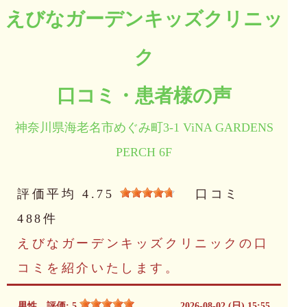
えびなガーデンキッズクリニッ
ク
口コミ・患者様の声
神奈川県海老名市めぐみ町3-1 ViNA GARDENS
PERCH 6F
評価平均 4.75
口コミ
488件
えびなガーデンキッズクリニックの口
コミを紹介いたします。
男性 評価: 5
2026-08-02 (日) 15:55