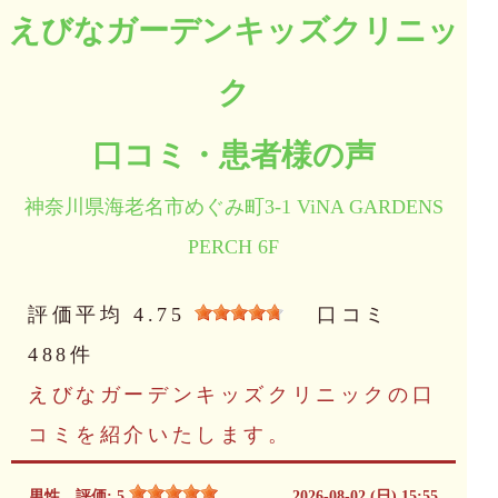
えびなガーデンキッズクリニッ
ク
口コミ・患者様の声
神奈川県海老名市めぐみ町3-1 ViNA GARDENS
PERCH 6F
評価平均 4.75
口コミ
488件
えびなガーデンキッズクリニックの口
コミを紹介いたします。
男性 評価: 5
2026-08-02 (日) 15:55