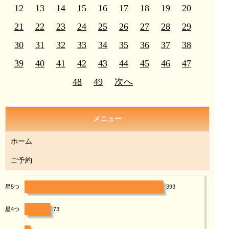
12
13
14
15
16
17
18
19
20
21
22
23
24
25
26
27
28
29
30
31
32
33
34
35
36
37
38
39
40
41
42
43
44
45
46
47
48
49
次へ
メニュー
ホーム
ご予約
星5つ
393
星4つ
73