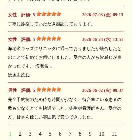
女性 評価: 5
2026-07-03 (金) 09:13
丁寧に診察していただき感謝しております。
女性 評価: 5
2026-06-24 (水) 13:51
海老名キッズクリニックに通っておりましたが統合したと
のことで初めてお伺いしました。受付の人から皆感じが良
かったです。 海老名
...
続きを読む
男性 評価: 5
2026-06-02 (火) 09:37
完全予約制のため待ち時間が少なく、待合室にいる患者の
数も少なくとても快適でした。先生や看護師さん、受付の
方、皆さん優しい雰囲気で安心できました。
1
2
3
4
5
6
7
8
9
10
11