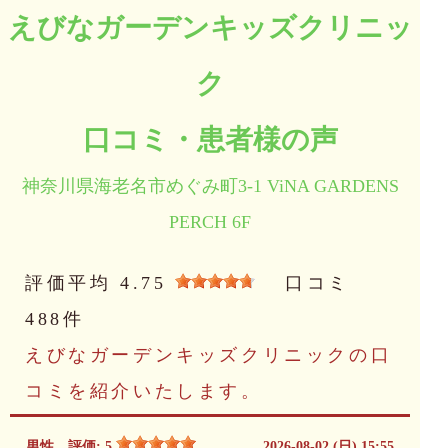
えびなガーデンキッズクリニッ
ク
口コミ・患者様の声
神奈川県海老名市めぐみ町3-1 ViNA GARDENS
PERCH 6F
評価平均 4.75
口コミ
488件
えびなガーデンキッズクリニックの口
コミを紹介いたします。
男性 評価: 5
2026-08-02 (日) 15:55