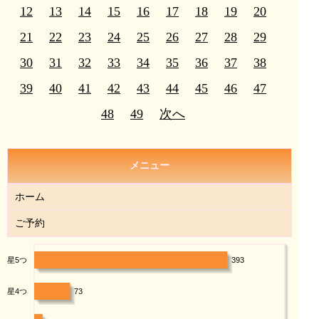
12
13
14
15
16
17
18
19
20
21
22
23
24
25
26
27
28
29
30
31
32
33
34
35
36
37
38
39
40
41
42
43
44
45
46
47
48
49
次へ
メニュー
ホーム
ご予約
星5つ
393
星4つ
73