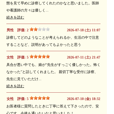
態を見て早めに診察してくれたのかなと思いました。医師
や看護師の方々は優しく
...
続きを読む
男性 評価: 2
2026-07-18 (土) 11:07
診察してどのようなことが考えられるか、生活の中で注意
することなど、説明があってもよかったと思う
女性 評価: 5
2026-07-11 (土) 21:47
具合が悪い中でも、娘が“先生がすっごく優しかった。怖く
なかった”と話してくれました。 親切丁寧な受付に診察、
先生に見ていただけ
...
続きを読む
女性 評価: 5
2026-07-10 (金) 18:32
お医者様に質問したときに丁寧に答えて下さったので、安
心です。今後も通いたいなと思いました！