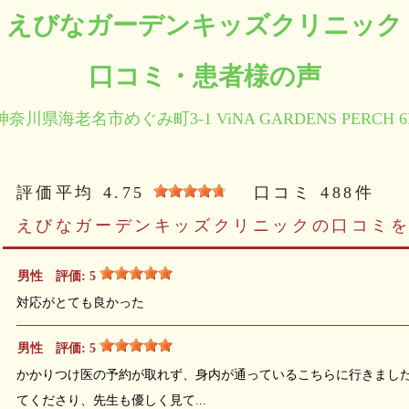
えびなガーデンキッズクリニック
口コミ・患者様の声
神奈川県海老名市めぐみ町3-1 ViNA GARDENS PERCH 6
評価平均 4.75
口コミ 488件
えびなガーデンキッズクリニックの口コミ
男性 評価: 5
対応がとても良かった
男性 評価: 5
かかりつけ医の予約が取れず、身内が通っているこちらに行きまし
てくださり、先生も優しく見て
...