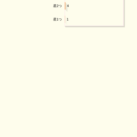
星2つ
4
星1つ
1