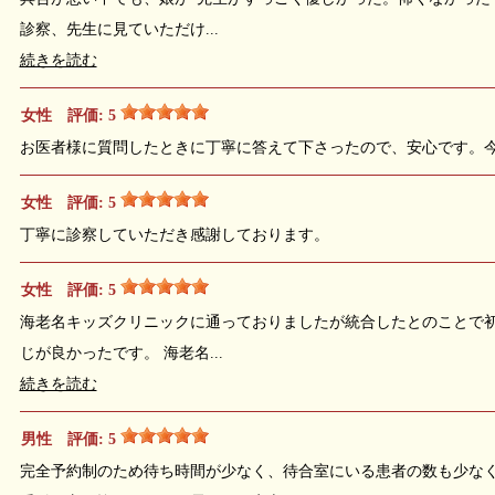
診察、先生に見ていただけ
...
続きを読む
女性 評価: 5
お医者様に質問したときに丁寧に答えて下さったので、安心です。
女性 評価: 5
丁寧に診察していただき感謝しております。
女性 評価: 5
海老名キッズクリニックに通っておりましたが統合したとのことで
じが良かったです。 海老名
...
続きを読む
男性 評価: 5
完全予約制のため待ち時間が少なく、待合室にいる患者の数も少な