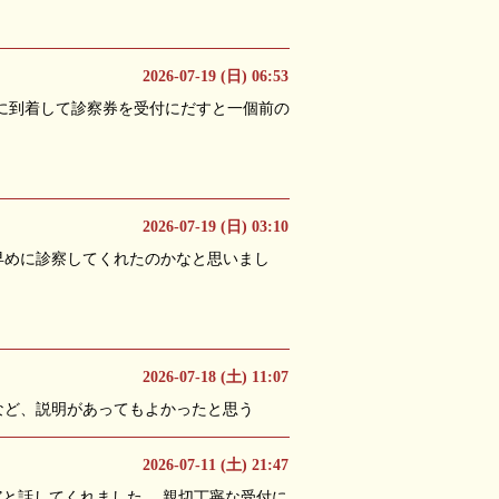
2026-07-19 (日) 06:53
前に到着して診察券を受付にだすと一個前の
2026-07-19 (日) 03:10
早めに診察してくれたのかなと思いまし
2026-07-18 (土) 11:07
など、説明があってもよかったと思う
2026-07-11 (土) 21:47
”と話してくれました。 親切丁寧な受付に