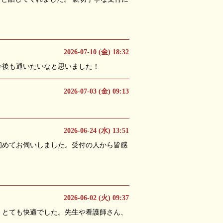
2026-07-10 (金) 18:32
今後も通いたいなと思いました！
2026-07-03 (金) 09:13
2026-06-24 (水) 13:51
初めてお伺いしました。受付の人から皆感
2026-06-02 (火) 09:37
くとても快適でした。先生や看護師さん、