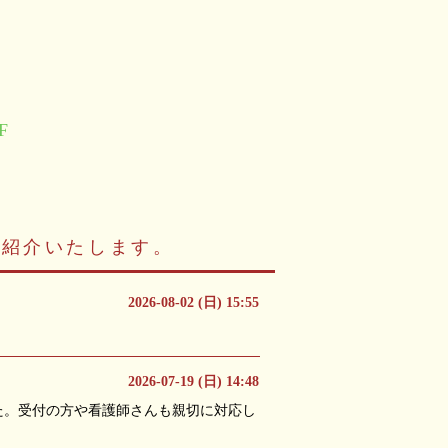
F
を紹介いたします。
2026-08-02 (日) 15:55
2026-07-19 (日) 14:48
た。受付の方や看護師さんも親切に対応し