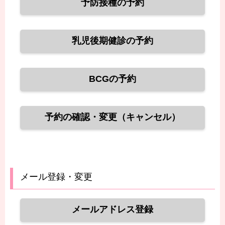
予防接種の予約
乳児後期健診の予約
BCGの予約
予約の確認・変更（キャンセル）
メール登録・変更
メールアドレス登録