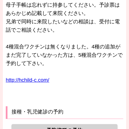
母子手帳は忘れずに持参してください。予診票は
あらかじめ記載して来院ください。
兄弟で同時に来院したいなどの相談は、受付に電
話でご相談ください。
4種混合ワクチンは無くなりました。4種の追加が
まだ完了していなかった方は、5種混合ワクチンで
予約して下さい。
http://hchild-c.com/
接種・乳児健診の予約