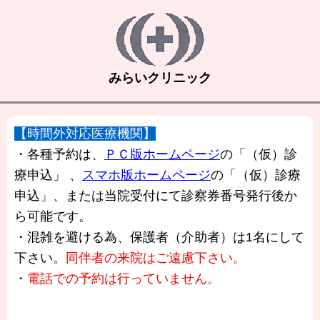
みらいクリニック
【時間外対応医療機関】
・各種予約は、
ＰＣ版ホームページ
の「（仮）診
療申込」 、
スマホ版ホームページ
の「（仮）診療
申込」、または当院受付にて診察券番号発行後か
ら可能です。
・混雑を避ける為、保護者（介助者）は1名にして
下さい。
同伴者の来院はご遠慮下さい。
・
電話での予約は行っていません。