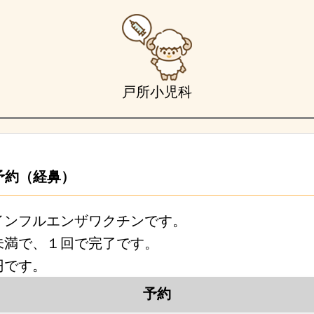
戸所小児科
予約（経鼻）
インフルエンザワクチンです。
未満で、１回で完了です。
円です。
予約