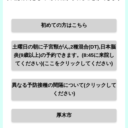
初めての方はこちら
土曜日の朝に子宮頸がん,2種混合(DT),日本脳
炎(9歳以上)の予約できます。(8:45に来院し
てください)(ここをクリックしてください)
異なる予防接種の間隔について(クリックして
ください)
厚木市