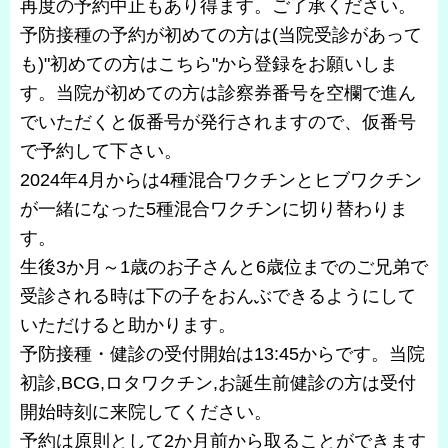
再度の予約中止もあり得ます。ご了承ください。
予防接種の予約が初めての方は(当院受診があって
も)"初めての方はこちら"から登録をお願いしま
す。当院が初めての方は診察券番号を空欄で進ん
でいただくと仮番号が発行されますので、仮番号
で予約して下さい。
2024年4月からは4種混合ワクチンとヒブワクチン
が一緒になった5種混合ワクチンに切り替わりま
す。
生後3か月～1歳のお子さんと6歳位までのご兄弟で
受診される時は下の子をおんぶできるようにして
いただけると助かります。
予防接種・健診の受付開始は13:45からです。当院
初診,BCG,ロタワクチン,お誕生前健診の方は受付
開始時刻に来院してください。
予約は原則として2か月前から取ることができます