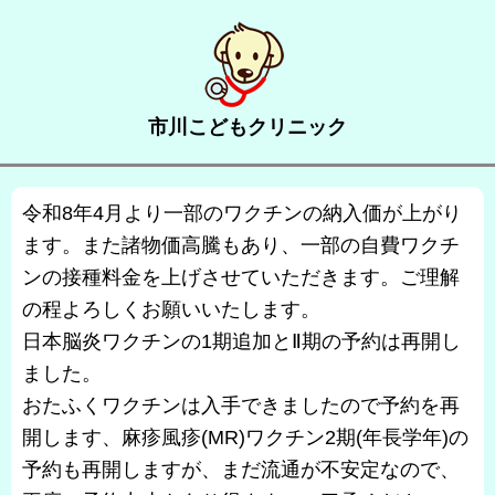
市川こどもクリニック
令和8年4月より一部のワクチンの納入価が上がり
ます。また諸物価高騰もあり、一部の自費ワクチ
ンの接種料金を上げさせていただきます。ご理解
の程よろしくお願いいたします。
日本脳炎ワクチンの1期追加とⅡ期の予約は再開し
ました。
おたふくワクチンは入手できましたので予約を再
開します、麻疹風疹(MR)ワクチン2期(年長学年)の
予約も再開しますが、まだ流通が不安定なので、