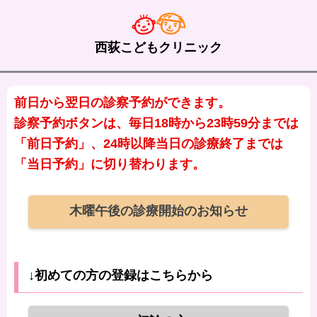
西荻こどもクリニック
前日から翌日の診察予約ができます。
診察予約ボタンは、毎日18時から23時59分までは
「前日予約」、24時以降当日の診療終了までは
「当日予約」に切り替わります。
木曜午後の診療開始のお知らせ
↓初めての方の登録はこちらから