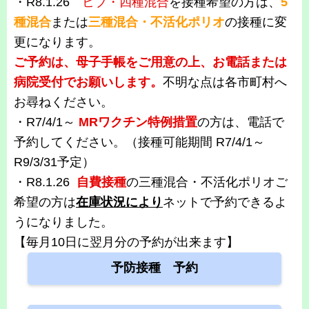
・
R8.1.26
ヒブ・四種混合
を接種希望の方は、
5
種混合
または
三種混合・不活化ポリオ
の接種に変
更になります。
ご予約は、母子手帳をご用意の上、お電話または
病院受付でお願いします。
不明な点は各市町村へ
お尋ねください。
・R7/4/1～
MRワクチン特例措置
の方は、電話で
予約してください。（接種可能期間 R7/4/1～
R9/3/31予定）
・R8.1.26
自費接種
の三種混合・不活化ポリオご
希望の方は
在庫状況により
ネットで予約できるよ
うになりました。
【毎月10日に翌月分の予約が出来ます】
予防接種 予約