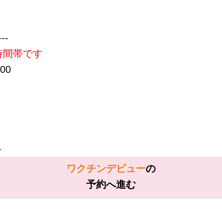
---
時間帯です
00
-
ワクチンデビュー
の
予約へ進む