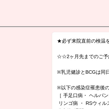
★必ず来院直前の検温
☆☆2ヶ月先までのご
※乳児健診とBCGは同
※以下の感染症罹患後
［ 手足口病・ ヘルパ
リンゴ病 ・ RSウィル