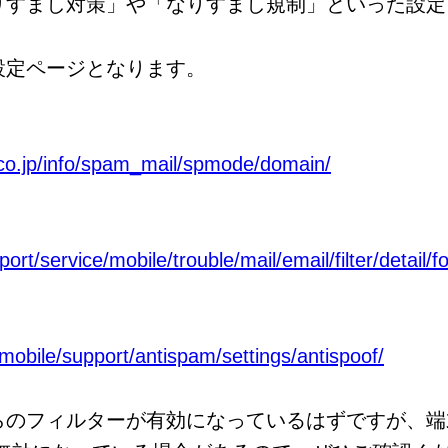
りすまし対策」や「なりすまし規制」といった設定
設定ページとなります。
co.jp/info/spam_mail/spmode/domain/
rt/service/mobile/trouble/mail/email/filter/detail/f
/mobile/support/antispam/settings/antispoof/
らのフィルターが有効になっているはずですが、端