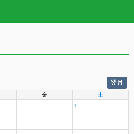
翌月
金
土
1