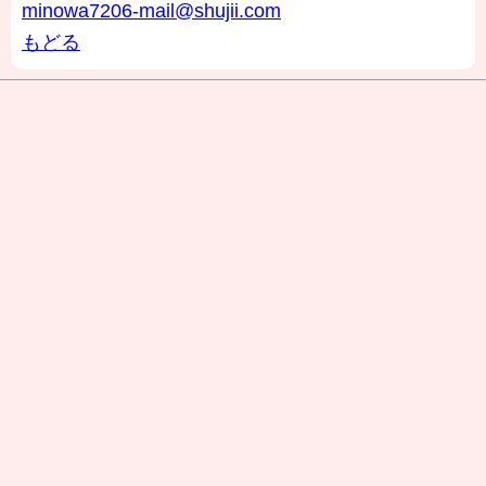
minowa7206-mail@shujii.com
もどる