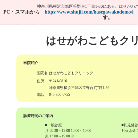
神奈川県横浜市旭区笹野台1丁目1-36にある、はせがわ
PC・スマホから
https://www.shujii.com/hasegawakodomo/i
す。
はせがわこどもク
医院紹介
医院名
はせがわこどもクリニック
住所
〒241-0816
神奈川県横浜市旭区笹野台1丁目1-36
電話
045-360-0755
診療時間のご案内
■一般診療
■乳児健
月 09:30～12:00 15:00～19:00
月火水金 14
火 15:00～19:00 ※