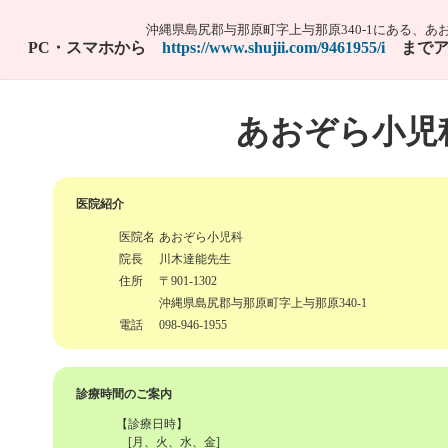
沖縄県島尻郡与那原町字上与那原340-1にある、あ
PC・スマホから
https://www.shujii.com/9461955/i
までア
あおぞら小児
医院紹介
医院名
あおぞら小児科
院長
川木達能先生
住所
〒901-1302
沖縄県島尻郡与那原町字上与那原340-1
電話
098-946-1955
診療時間のご案内
【診療日時】
[月、火、水、金]