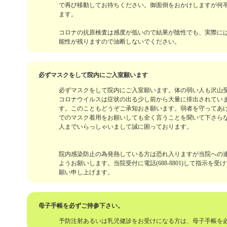
で再び移動してお待ちください。御面倒をおかけしますが何
ます。
コロナの抗原検査は感度が低いので結果が陰性でも、実際に
能性が残りますので油断しないでください。
必ずマスクをして院内にご入室願います
必ずマスクをして院内にご入室願います。体の弱い人も沢山
コロナウイルスは症状の出る少し前から大量に排出されてい
す。このこともどうぞご承知おき願います。弱者を守ってあ
でのマスク着用をお願いしても全く言うことを聞いて下さら
人までいらっしゃいまして誠に困っております。
院内感染防止の為発熱している方は恐れ入りますが当院への
ようお願いします。当院受付に電話(688-8801)して指示を
願い申し上げます。
母子手帳を必ずご持参下さい。
予防注射あるいは乳児健診をお受けになる方は、母子手帳を