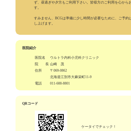
ず、昼過ぎや夕方もご利用下さい。皆様方のご利用を心から
す。
すみません、BCGは準備に少し時間が必要なために、ご予約は
し上げます。
医院紹介
医院名
ウルトラ内科小児科クリニック
院 長
山崎 茂
住所
〒069-0862
北海道江別市大麻栄町11-9
電話
011-688-8801
QRコード
ケータイでチェック！