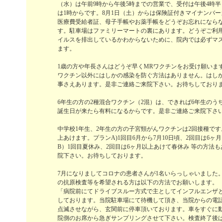
（水）は午前9時から午後5時までの営業で、受付は午後4時
は1時からです。8月1日（土）からは保険証付きマイナンバ
医療費受給者証、母子手帳やお薬手帳をどうぞお忘れになら
す。駐車場はファミリーマートの裏にあります。どうぞご利
イルスを排出しているかわからないために、院内では必ずマ
ます。
1歳の方や年長さんはどうぞ早くMRワクチンをお受け願いま
ワクチン以外にはしかの感染を防ぐ方法はありません。はし
事さえあります。是非ご連絡ご来院下さい。お待ちしており
6年生の方の2種混合ワクチン（2混）は、できれば6年生のう
誕生日が来たら有料になるからです。是非ご連絡ご来院下さ
中学校1年生、2年生の方の子宮頸がんワクチンは2回接種です
上あけます。プランA)1回目6月から7月10日頃、2回目は6ヶ
B）1回目夏休み、2回目は6ヶ月以上あけて春休み 等の方法
院下さい。お待ちしております。
7月になりましてコロナの患者さんが1名いらっしゃいました
の抗原検査等を希望される方は以下の方法でお願いします。
「病院前にてドライブスルー方式で主としてインフルエンザ
しております。当院駐車場にて待機して頂き、当院からの電
点滅させながら、玄関前に停車頂いております。車をすぐに
院側のお席から急ぎサンプリングさせて下さい。検査終了後