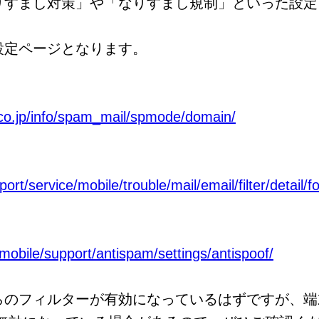
りすまし対策」や「なりすまし規制」といった設定
設定ページとなります。
co.jp/info/spam_mail/spmode/domain/
rt/service/mobile/trouble/mail/email/filter/detail/f
/mobile/support/antispam/settings/antispoof/
らのフィルターが有効になっているはずですが、端