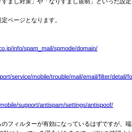
りすまし対策」や「なりすまし規制」といった設定
設定ページとなります。
co.jp/info/spam_mail/spmode/domain/
rt/service/mobile/trouble/mail/email/filter/detail/f
/mobile/support/antispam/settings/antispoof/
らのフィルターが有効になっているはずですが、端