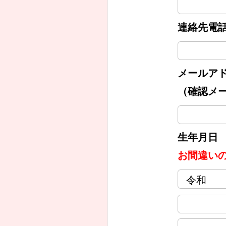
連絡先電
メールア
（確認メ
生年月日
お間違い