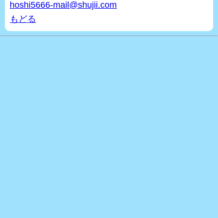
hoshi5666-mail@shujii.com
もどる