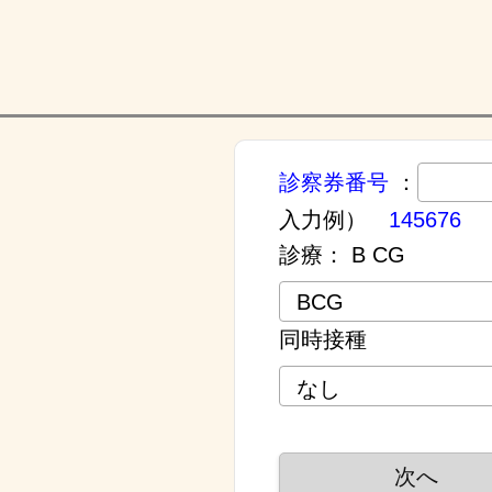
診察券番号
：
入力例）
145676
診療：
B CG
同時接種