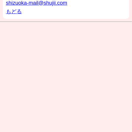
shizuoka-mail@shujii.com
もどる