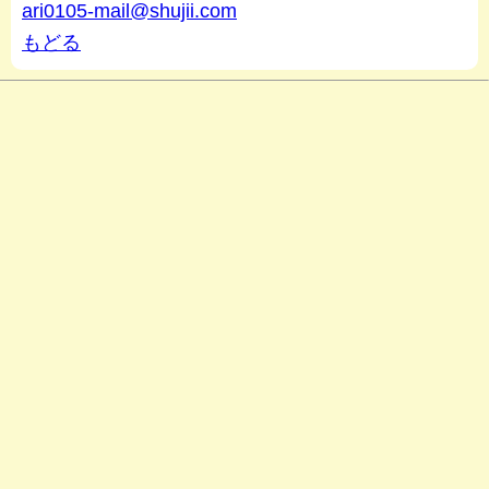
ari0105-mail@shujii.com
もどる