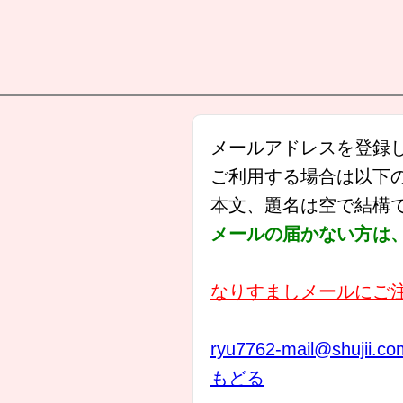
メールアドレスを登録
ご利用する場合は以下
本文、題名は空で結構
メールの届かない方は、s
なりすましメールにご
ryu7762-mail@shujii.co
もどる