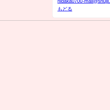
hidaka0700-mail@shuji
もどる