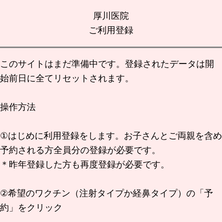
厚川医院
ご利用登録
このサイトはまだ準備中です。登録されたデータは開
始前日に全てリセットされます。
操作方法
①はじめに利用登録をします。お子さんとご両親を含め
予約される方全員分の登録が必要です。
＊昨年登録した方も再度登録が必要です。
②希望のワクチン（注射タイプか経鼻タイプ）の「予
約」をクリック