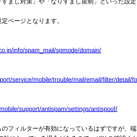
りすまし対策」や「なりすまし規制」といった設定
設定ページとなります。
co.jp/info/spam_mail/spmode/domain/
rt/service/mobile/trouble/mail/email/filter/detail/f
/mobile/support/antispam/settings/antispoof/
らのフィルターが有効になっているはずですが、端