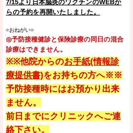
7/15より日本脳炎のワクチンのWEBか
らの予約を再開いたしました。
=おねがい=
◎予防接種健診と保険診療の同日の混合
診療はできません。
※※他院からの
お手紙(情報診
療提供書)
をお持ちの方へ※※
予防接種時にはお預かり出来
ません。
前日までにクリニックへご連
絡下さい。