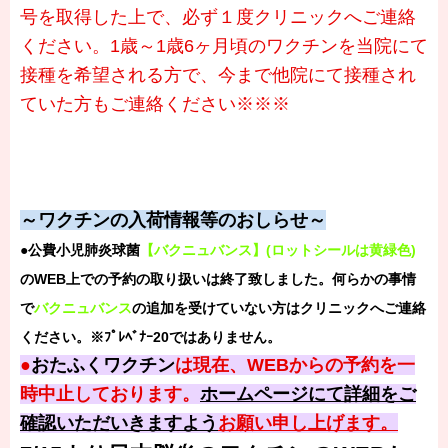
号を取得した上で、必ず１度クリニックへご連絡
ください。1歳～1歳6ヶ月頃のワクチンを当院にて
接種を希望される方で、今まで他院にて接種され
ていた方もご連絡ください※※※
～ワクチンの入荷情報等のおしらせ～
●公費小児肺炎球菌
【バクニュバンス】(ロットシールは黄緑色)
のWEB上での予約の取り扱いは終了致しました。何らかの事情
で
バクニュバンス
の追加を受けていない方はクリニックへご連絡
ください。※ﾌﾟﾚﾍﾞﾅｰ20ではありません。
●
おたふくワクチン
は現在、WEBからの予約を一
時中止しております。
ホームページにて詳細をご
確認いただいきますよう
お願い申し上げます。