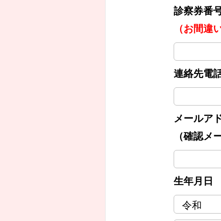
診察券番
（お間違
連絡先電
メールア
（確認メ
生年月日