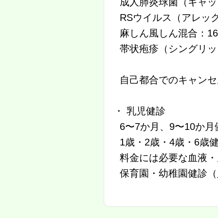
成人肺炎球菌（キャップ
RSウイルス（アレック
麻しん風しん混合：16
帯状疱疹（シングリック
自己都合でのキャンセ
・ 乳児健診
6〜7か月、9〜10か
1歳・2歳・4歳・6歳健
料金には必要な血液・
保育園・幼稚園健診（入