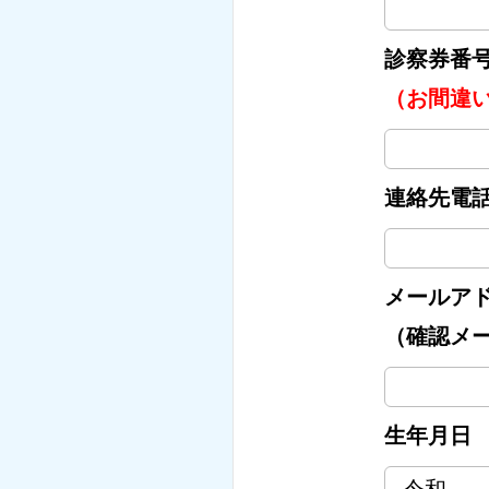
診察券番
（お間違
連絡先電
メールア
（確認メ
生年月日