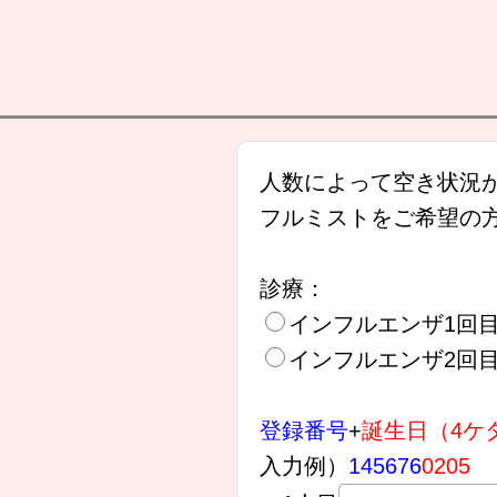
人数によって空き状況
フルミストをご希望の
診療：
インフルエンザ1回
インフルエンザ2回
登録番号
+
誕生日（4ケ
入力例）
145676
0205