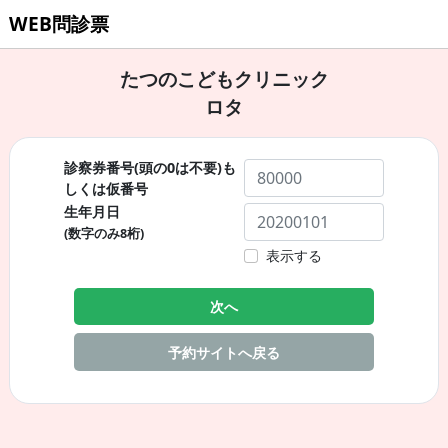
WEB問診票
たつのこどもクリニック
ロタ
診察券番号(頭の0は不要)も
しくは仮番号
生年月日
(数字のみ8桁)
表示する
次へ
予約サイトへ戻る