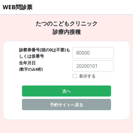
WEB問診票
たつのこどもクリニック
診療内接種
診察券番号(頭の0は不要)も
しくは仮番号
生年月日
(数字のみ8桁)
表示する
次へ
予約サイトへ戻る