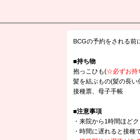
BCGの予約をされる前
■持ち物
抱っこひも(
☆必ずお持
髪を結ぶもの(髪の長い
接種票、母子手帳
■注意事項
・来院から1時間ほど
・時間に遅れると接種