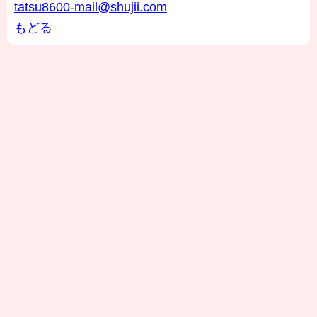
tatsu8600-mail@shujii.com
もどる