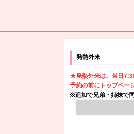
発熱外来
★発熱外来は、当日7:
予約の前にトップペー
※追加で兄弟・姉妹で同