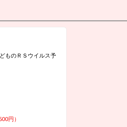
どものＲＳウイルス予
00円）