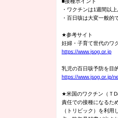
■接種ポイント
・ワクチンは1週間以
・百日咳は大変一般的
★参考サイト
妊婦・子育て世代のワク
https://www.jsog.or.jp
乳児の百日咳予防を目
https://www.jsog.or.jp/n
★米国のワクチン（ＴD
責任での接種になるた
（トリビック）を利用