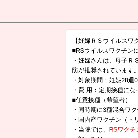
【妊婦ＲＳウイルスワ
■RSウイルスワクチン
・妊婦さんは、母子Ｒ
防が推奨されています
・対象期間：妊娠28週0
・費 用：定期接種に
■任意接種（希望者）
・同時期に3種混合ワ
・国内産ワクチン（ト
・当院では、
RSワクチ