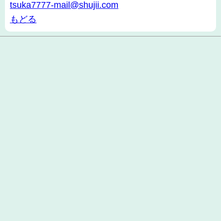
tsuka7777-mail@shujii.com
もどる