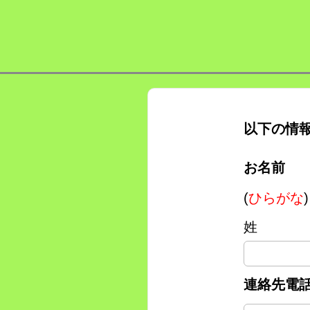
以下の情
お名前
(
ひらがな
)
姓
連絡先電